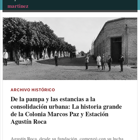
martinez
n
t
r
a
d
a
s
ARCHIVO HISTÓRICO
De la pampa y las estancias a la
consolidación urbana: La historia grande
de la Colonia Marcos Paz y Estación
Agustín Roca
Agustín Roca, desde su fundación, comenzó con su lucha