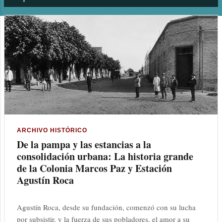
n
t
r
a
d
a
s
ARCHIVO HISTÓRICO
De la pampa y las estancias a la
consolidación urbana: La historia grande
de la Colonia Marcos Paz y Estación
Agustín Roca
Agustín Roca, desde su fundación, comenzó con su lucha
por subsistir, y la fuerza de sus pobladores, el amor a su