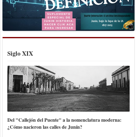
sus frutos. Al logro de estos fines
contribuiría poderosamente un grupo de
inquietos y decididos vecinos cuyos
nombres se encontrarán desde ese
momento en cuantos acontecimientos de
importancia o de interés para Junín
ocurran. Fueron ellos Eulogio Payán,
Siglo XIX
Pedro José Aparicio, Roque Vázquez,
Santos Gómez, Manuel Sampayo y
Telésforo Chávez, ent...
Del "Callejón del Puente" a la nomenclatura moderna:
¿Cómo nacieron las calles de Junín?