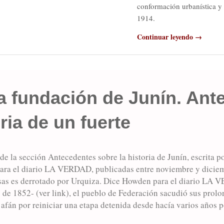
conformación urbanística y 
1914.
Continuar leyendo →
a fundación de Junín. Ant
ria de un fuerte
de la sección Antecedentes sobre la historia de Junín, escrita p
ra el diario LA VERDAD, publicadas entre noviembre y diciemb
as es derrotado por Urquiza. Dice Howden para el diario LA 
 de 1852- (ver link), el pueblo de Federación sacudió sus prol
afán por reiniciar una etapa detenida desde hacía varios años p
Se advertían las consecuencias de un largo estancamiento mater