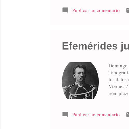
había sid
sacrifica
Publicar un comentario
impedir qu
levantara 
Efemérides j
Domingo 2
Topografía
los datos
Viernes 7
reemplazo
se reali
Escribano
prisionero
Publicar un comentario
alcanzan
hace cargo