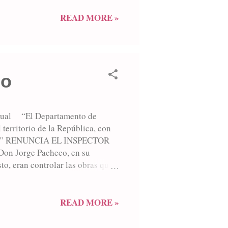
xtendió su poderío de terror,
uerzas de Federación, no pudo
READ MORE »
aba en el júbilo de Mayo,
zo
 cual “El Departamento de
 territorio de la República, con
rales.” RENUNCIA EL INSPECTOR
 Don Jorge Pacheco, en su
o, eran controlar las obras que
 marzo de 1828 El Comandante
mpañía para racionar la tropa,
os fanegas de sal que solo
READ MORE »
oles 12 de marzo de 1828 Se
, que ...