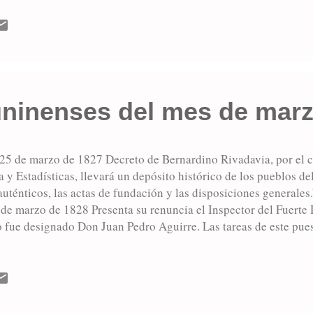
o absorbido por una fuerza con bautismos de sangre inocente y e
ndo amigos y enemigos. El comandante Seguí, al mando de las f
e la incipiente población que amaba este pedazo de tierra y est
una nueva esperanza sobre las cenizas dejadas por ...
uninenses del mes de mar
5 de marzo de 1827 Decreto de Bernardino Rivadavia, por el
 y Estadísticas, llevará un depósito histórico de los pueblos del
 auténticos, las actas de fundación y las disposiciones gene
 de marzo de 1828 Presenta su renuncia el Inspector del Fuerte
 fue designado Don Juan Pedro Aguirre. Las tareas de este puest
zaban. QUEDAN SOLO PRISIONEROS Y PEONES Miércoles 12 de
 con tristeza comunica al Gobierno: “...solo existen en esta Co
s y peones, tres tercios de yerba mate, tres rollos de tabaco y d
 para dos semanas.” NUEVO COMANDANTE DEL FUERTE Miérc
 de la Comandancia del Fuerte el Coronel Federico Rauch (foto)