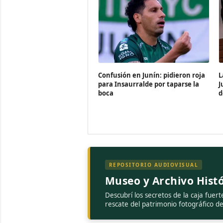
Confusión en Junín: pidieron roja
L
para Insaurralde por taparse la
J
boca
d
REPOSITORIO AUDIOVISUAL
Museo y Archivo Histó
Descubrí los secretos de la caja fuert
rescate del patrimonio fotográfico d