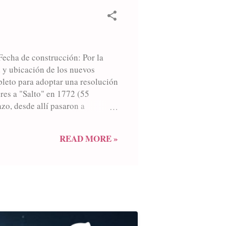
echa de construcción: Por la
ad y ubicación de los nuevos
leto para adoptar una resolución
res a "Salto" en 1772 (55
zo, desde allí pasaron a
ito Colorado donde hallamos
portante para establecer una
READ MORE »
a por decreto que "...Uno de los
erca del Cerrito". El coronel