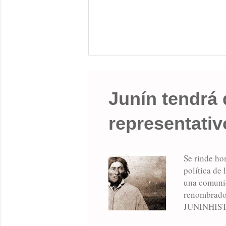
Junín tendrá
representati
Se rinde ho
política de
una comunid
renombrados 
JUNINHISTOR
existencia d