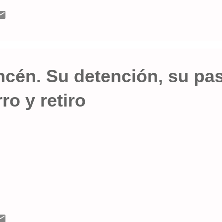
a ciudad con nombres de significación de la comunidad mapuche
iberante. En diálogo con el periodista Roberto Carlos Torres, di
có que una de las calles llevará el nombre de Petrona Nahuel Pay
ue originario de nuestra ciudad, ...
ncén. Su detención, su pa
ro y retiro