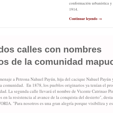
conformación urbanística y 
1914.
Continuar leyendo →
 dos calles con nombres
vos de la comunidad mapu
menaje a Petrona Nahuel Payún, hija del cacique Nahuel Payún y 
 la comunidad. En 1878, los pueblos originarios ya tenían el pr
ad. La segunda calle llevará el nombre de Vicente Catrinao Pin
en la resistencia al avance de la conquista del desierto", desta
IA. "Para nosotros es una gran alegría porque visibiliza y es 
e nuestros pueblos, tan mitigados en la historia". Así destacó O