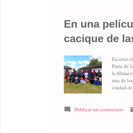
En una pelícu
cacique de l
Escenas d
Parte de l
la filmac
una de las
ciudad de
película 
Timote, de
de Cultura
Publicar un comentario
de Bruno 
en el año 