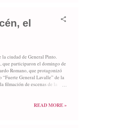
cén, el
 la ciudad de General Pinto.
o, que participaron el domingo de
onardo Romano, que protagonizó
o “Fuerte General Lavalle” de la
a filmación de escenas de la
omunitario de la localidad de
 convocados por la Subsecretaría
de El Triunfo, bajo la dirección
READ MORE »
ió el General Conrado Villegas