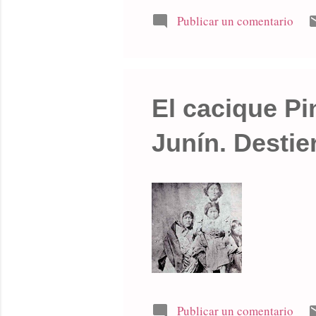
calles de l
Publicar un comentario
Concejo Del
Farías desta
lonco, caciq
El cacique Pi
Junín. Destier
Publicar un comentario