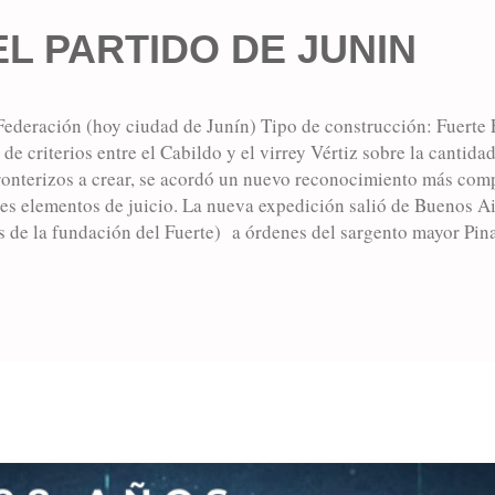
L PARTIDO DE JUNIN
ederación (hoy ciudad de Junín) Tipo de construcción: Fuerte F
 de criterios entre el Cabildo y el virrey Vértiz sobre la cantid
ronterizos a crear, se acordó un nuevo reconocimiento más comp
es elementos de juicio. La nueva expedición salió de Buenos Ai
s de la fundación del Fuerte) a órdenes del sargento mayor Pina
donde consignan: "...El 3 de noviembre nos acercamos al Cerr
l sargento mayor Sierra..." Si bien el lugar era considerado im
ecién en 1826, durante la presidencia de Rivadavia, se establecí
es que se levantarían, se establecería en la laguna del Potroso, c
bió los materiales para la constru...
MÁS ENTRADAS