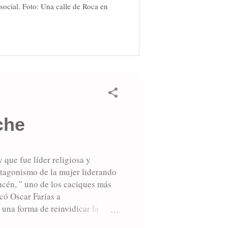
social. Foto: Una calle de Roca en
che
que fue líder religiosa y
otagonismo de la mujer liderando
cén, " uno de los caciques más
có Oscar Farías a
una forma de reinvidicar la
scar Farías la designacion de dos