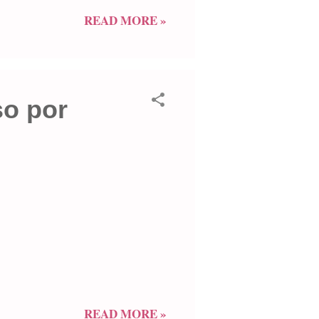
, establecidos por ordenanza del
READ MORE »
rector de Juninhistoria.com,
ún, "la única hija vida del
so por
READ MORE »