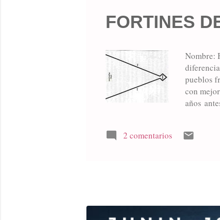
FORTINES DE
Nombre: F
diferencia
pueblos f
con mejor
años ante
Melincué 
acampado a
2 comentarios
guardia, r
tres fuert
Rauch reci