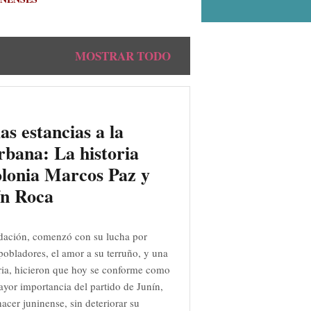
MOSTRAR TODO
as estancias a la
rbana: La historia
olonia Marcos Paz y
ín Roca
dación, comenzó con su lucha por
s pobladores, el amor a su terruño, y una
ia, hicieron que hoy se conforme como
ayor importancia del partido de Junín,
acer juninense, sin deteriorar su