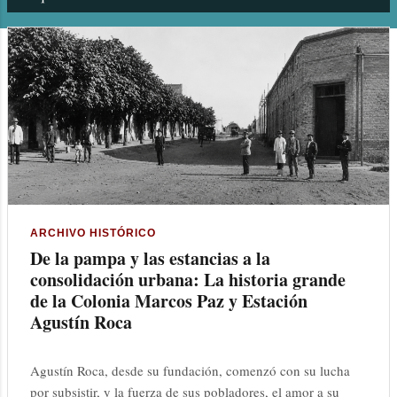
n
t
r
a
d
a
s
ARCHIVO HISTÓRICO
De la pampa y las estancias a la
consolidación urbana: La historia grande
de la Colonia Marcos Paz y Estación
Agustín Roca
Agustín Roca, desde su fundación, comenzó con su lucha
por subsistir, y la fuerza de sus pobladores, el amor a su